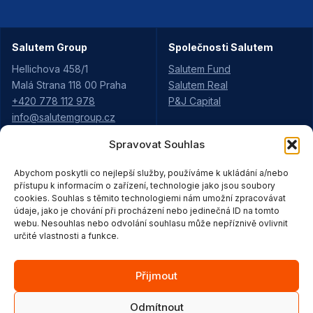
Salutem Group
Společnosti Salutem
Hellichova 458/1
Salutem Fund
Malá Strana 118 00 Praha
Salutem Real
+420 778 112 978
P&J Capital
info@salutemgroup.cz
Spravovat Souhlas
Aktuality
Projekty Salutem
Abychom poskytli co nejlepší služby, používáme k ukládání a/nebo
Kariéra
Údolí Rejhotice
přístupu k informacím o zařízení, technologie jako jsou soubory
Pro partnery
cookies. Souhlas s těmito technologiemi nám umožní zpracovávat
Pod Vyhlídkou
Strategie
údaje, jako je chování při procházení nebo jedinečná ID na tomto
Moravská Třebová
webu. Nesouhlas nebo odvolání souhlasu může nepříznivě ovlivnit
Ke stažení
Purkyňova Ústí
určité vlastnosti a funkce.
Kontakty
areál Loštice
areál Vitareal
Přijmout
Odmítnout