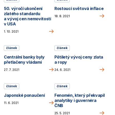
50. výročí ukončení
Rostoucí světová inflace
zlatého standardu
Pokr
18. 8. 2021
a vývoj cen nemovitostí
v USA
Pokračovat na článek
1. 10. 2021
článek
článek
Centrální banky byly
Pětiletý vývoj ceny zlata
přetlačeny vládami
a ropy
Pokračovat na článek
Pokr
27. 7. 2021
24. 6. 2021
článek
článek
Japonské ponaučení
Fenomén, který překvapil
analytiky i guvernéra
Pokračovat na článek
11. 6. 2021
ČNB
Pokr
25. 5. 2021