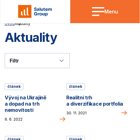
Skip
to
Menu
content
Aktuality<
Úvod
Aktuality
Aktuality
Filtrovat
dle
článek
článek
kategorie:
Vývoj na Ukrajině
Realitní trh
a dopad na trh
a diverzifikace portfolia
nemovitostí
Pokr
30. 11. 2021
Pokračovat na článek
6. 6. 2022
článek
článek