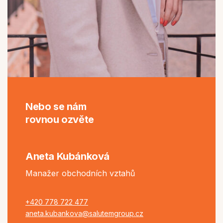
Nebo se nám
rovnou ozvěte
Aneta Kubánková
Manažer obchodních vztahů
+420 778 722 477
aneta.kubankova@salutemgroup.cz