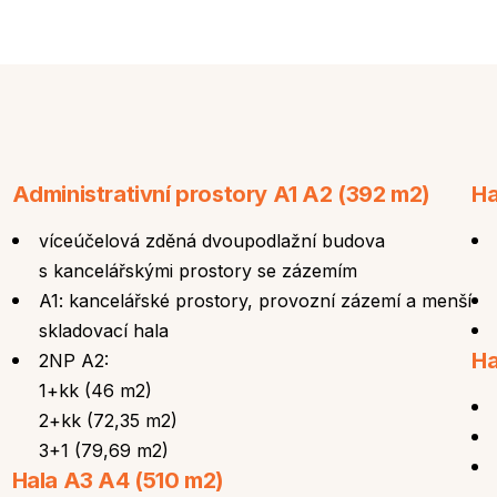
Administrativní prostory A1 A2 (392 m2)
Ha
víceúčelová zděná dvoupodlažní budova
s kancelářskými prostory se zázemím
A1: kancelářské prostory, provozní zázemí a menší
skladovací hala
Ha
2NP A2:
1+kk (46 m
2
)
2+kk (72,35 m
2
)
3+1 (79,69 m
2
)
Hala A3 A4 (510 m2)