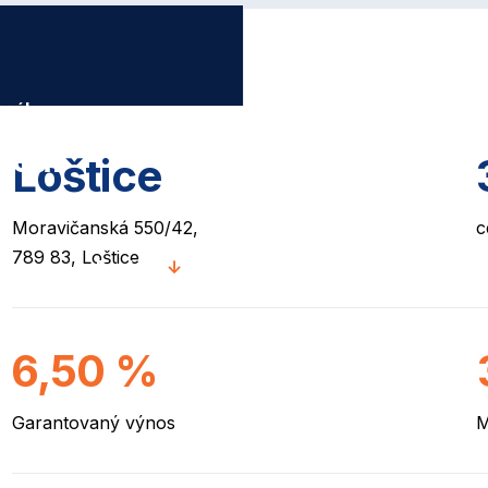
reál
reál
Loštice
Moravičanská 550/42,
c
789 83, Loštice
Explore
↓
6,50
%
Garantovaný výnos
M