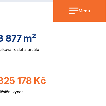
Menu
3 877
m²
elková rozloha areálu
325 178
Kč
ěsíční výnos