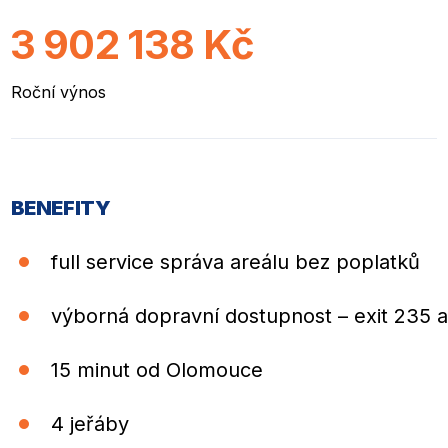
3 902 138
Kč
Roční výnos
BENEFITY
full service správa areálu bez poplatků
výborná dopravní dostupnost – exit 235 
15 minut od Olomouce
4 jeřáby