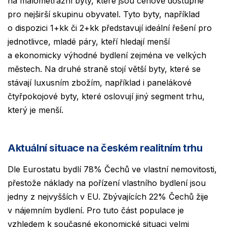
na malometrážní byty, které jsou cenově dostupné
pro nejširší skupinu obyvatel. Tyto byty, například
o dispozici 1+kk či 2+kk představují ideální řešení pro
jednotlivce, mladé páry, kteří hledají menší
a ekonomicky výhodné bydlení zejména ve velkých
městech. Na druhé straně stojí větší byty, které se
stávají luxusním zbožím, například i panelákové
čtyřpokojové byty, které oslovují jiný segment trhu,
který je menší.
Aktuální situace na českém realitním trhu
Dle Eurostatu bydlí 78% Čechů ve vlastní nemovitosti,
přestože náklady na pořízení vlastního bydlení jsou
jedny z nejvyšších v EU. Zbývajících 22% Čechů žije
v nájemním bydlení. Pro tuto část populace je
vzhledem k současné ekonomické situaci velmi