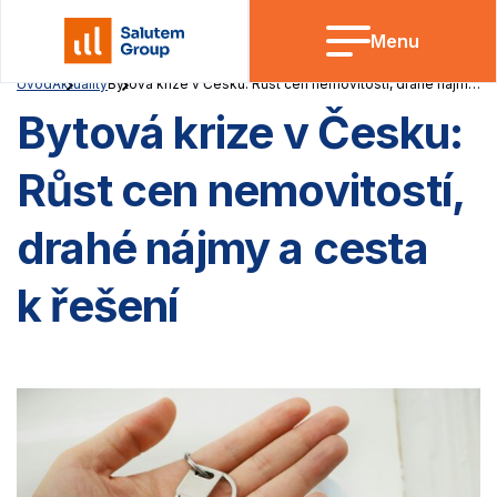
Skip
to
Menu
content
Úvod
Aktuality
Bytová krize v Česku: Růst cen nemovitostí, drahé nájmy a cesta k řešení
Bytová krize v Česku:
Růst cen nemovitostí,
drahé nájmy a cesta
k řešení