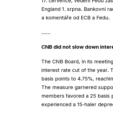
17. července, vedení Fedu zas
England 1. srpna. Bankovní ra
a komentáře od ECB a Fedu.
……
CNB did not slow down intere
The CNB Board, in its meetin
interest rate cut of the year
basis points to 4.75%, reachin
The measure garnered suppor
members favored a 25 basis p
experienced a 15-haler deprec