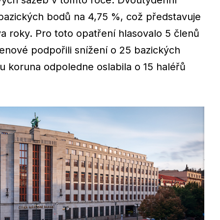
ových sazeb v tomto roce. Dvoutýdenní
bazických bodů na 4,75 %, což představuje
a roky. Pro toto opatření hlasovalo 5 členů
enové podpořili snížení o 25 bazických
u koruna odpoledne oslabila o 15 haléřů