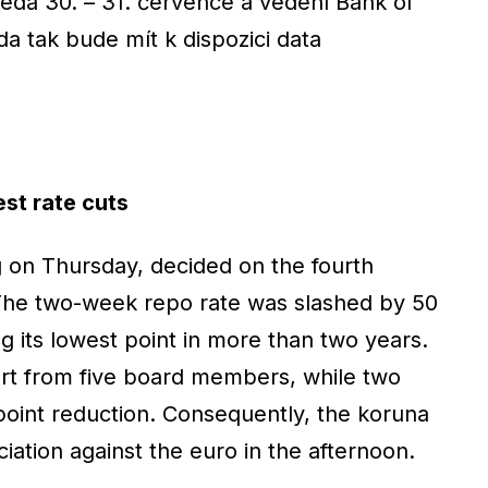
edá 30. – 31. července a vedení Bank of
da tak bude mít k dispozici data
st rate cuts
g on Thursday, decided on the fourth
. The two-week repo rate was slashed by 50
g its lowest point in more than two years.
t from five board members, while two
oint reduction. Consequently, the koruna
iation against the euro in the afternoon.