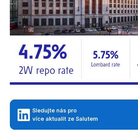
Sledujte nás pro
více aktualit ze Salutem