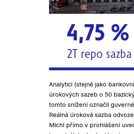
Analytici (stejně jako bankovní
úrokových sazeb o 50 bazickýc
tomto snížení označil guvernér
Reálná úroková sazba odvozená
Michl přímo v prohlášení uved