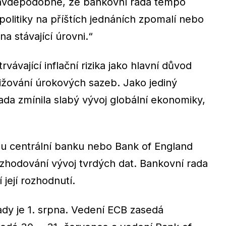
ravděpodobné, že bankovní rada tempo
olitiky na příštích jednáních zpomalí nebo
a stávající úrovni.“
vávající inflační rizika jako hlavní důvod
ižování úrokových sazeb. Jako jediný
rada zmínila slabý vývoj globální ekonomiky,
ou centrální banku nebo Bank of England
ozhodování vývoj tvrdých dat. Bankovní rada
 její rozhodnutí.
ady je 1. srpna. Vedení ECB zasedá