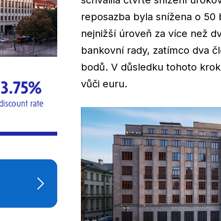
schválila čtvrté snížení úrok
reposazba byla snížena o 50 
nejnižší úroveň za více než dv
bankovní rady, zatímco dva čl
bodů. V důsledku tohoto krok
vůči euru.