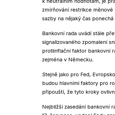
k neutrálním hodnotám, je p
zmírňování restrikce měnové p
sazby na nějaký čas ponechá n
Bankovní rada uvádí stále přetr
signalizovaného zpomalení sn
protiinflační faktor bankovní 
zejména v Německu.
Stejně jako pro Fed, Evropsk
budou hlavními faktory pro r
připouští, že tyto kroky ovlivní
Nejbližší zasedání bankovní r