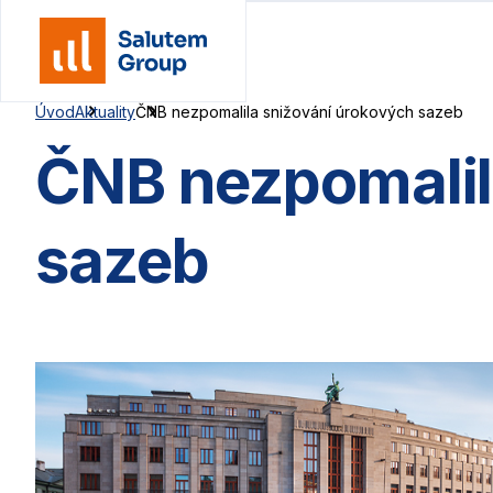
Skip
to
content
Úvod
Aktuality
ČNB nezpomalila snižování úrokových sazeb
ČNB nezpomalil
sazeb