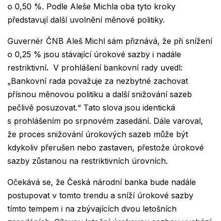
o 0,50 %. Podle Aleše Michla oba tyto kroky
představují další uvolnění měnové politiky.
Guvernér ČNB Aleš Michl sám přiznává, že při snížení
o 0,25 % jsou stávající úrokové sazby i nadále
restriktivní
.
V prohlášení bankovní rady uvedl:
„Bankovní rada považuje za nezbytné zachovat
přísnou měnovou politiku a další snižování sazeb
pečlivě posuzovat.“
Tato slova jsou identická
s prohlášením po srpnovém zasedání. Dále varoval,
že proces snižování úrokových sazeb může být
kdykoliv přerušen nebo zastaven, přestože úrokové
sazby zůstanou na restriktivních úrovních.
Očekává se, že Česká národní banka bude nadále
postupovat v tomto trendu a sníží úrokové sazby
tímto tempem i na zbývajících dvou letošních