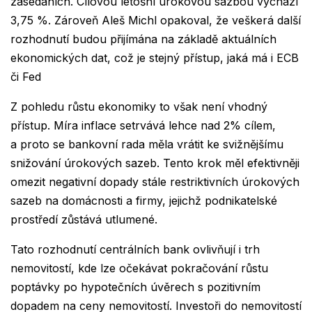
zasedáních. Cílovou letošní úrokovou sazbou vychází
3,75 %. Zároveň Aleš Michl opakoval, že veškerá další
rozhodnutí budou přijímána na základě aktuálních
ekonomických dat, což je stejný přístup, jaká má i ECB
či Fed
Z pohledu růstu ekonomiky to však není vhodný
přístup. Míra inflace setrvává lehce nad 2% cílem,
a proto se bankovní rada měla vrátit ke svižnějšímu
snižování úrokových sazeb. Tento krok měl efektivněji
omezit negativní dopady stále restriktivních úrokových
sazeb na domácnosti a firmy, jejichž podnikatelské
prostředí zůstává utlumené.
Tato rozhodnutí centrálních bank ovlivňují i trh
nemovitostí, kde lze očekávat pokračování růstu
poptávky po hypotečních úvěrech s pozitivním
dopadem na ceny nemovitostí. Investoři do nemovitostí