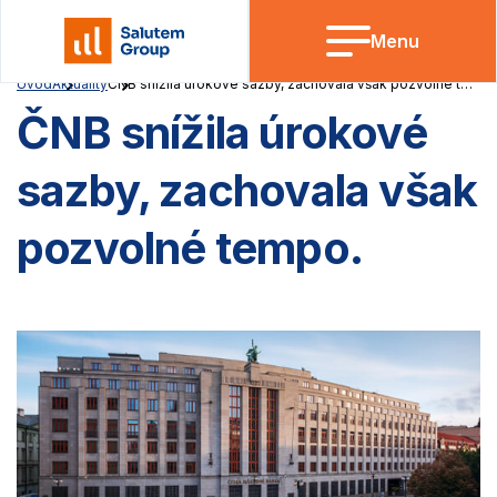
Skip
to
Menu
content
Úvod
Aktuality
ČNB snížila úrokové sazby, zachovala však pozvolné tempo.
ČNB snížila úrokové
sazby, zachovala však
pozvolné tempo.