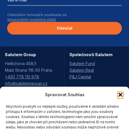
Odesláním formuláře souhlasíte se
zpracováním osobních údajů
Odeslat
Salutem Group
Společnosti Salutem
Hellichova 458/1
Salutem Fund
Malá Strana 118 00 Praha
Salutem Real
+420 778 112 978
P&J Capital
info@salutemgroup.cz
Spravovat Souhlas
Aktuality
Projekty Salutem
Abychom poskytli co nejlepší služby, používáme k ukládání a/nebo
Kariéra
Údolí Rejhotice
přístupu k informacím o zařízení, technologie jako jsou soubory
Pro partnery
cookies. Souhlas s těmito technologiemi nám umožní zpracovávat
Pod Vyhlídkou
Strategie
údaje, jako je chování při procházení nebo jedinečná ID na tomto
Moravská Třebová
webu. Nesouhlas nebo odvolání souhlasu může nepříznivě ovlivnit
Ke stažení