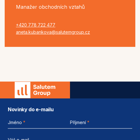
Manažer obchodních vztahů
+420 778 722 477
aneta.kubankova@salutemgroup.cz
Novinky do e-mailu
Jméno
*
Příjmení
*
Váš e-mail