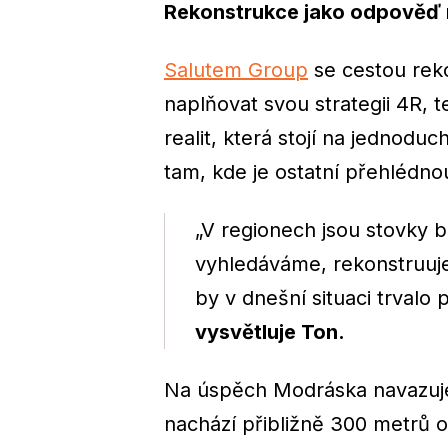
Rekonstrukce jako odpověď n
Salutem Group
se cestou reko
naplňovat svou strategii 4R, t
realit, která stojí na jednod
tam, kde je ostatní přehlédnou
„V regionech jsou stovky bu
vyhledáváme, rekonstruuj
by v dnešní situaci trvalo
vysvětluje Ton.
Na úspěch Modráska navazuj
nachází přibližně 300 metrů 