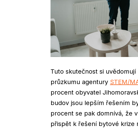
Tuto skutečnost si uvědomují 
průzkumu agentury
STEM/M
procent obyvatel Jihomoravsk
budov jsou lepším řešením by
procent se pak domnívá, že v
přispět k řešení bytové krize