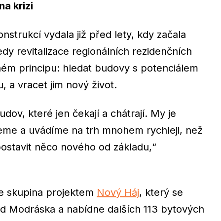
a krizi
nstrukcí vydala již před lety, kdy začala
edy revitalizace regionálních rezidenčních
uchém principu: hledat budovy s potenciálem
, a vracet jim nový život.
dov, které jen čekají a chátrají. My je
eme a uvádíme na trh mnohem rychleji, než
 postavit něco nového od základu,“
e skupina projektem
Nový Háj
, který se
od Modráska a nabídne dalších 113 bytových