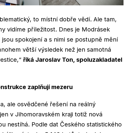
blematický, to místní dobře vědí. Ale tam,
my vidíme příležitost. Dnes je Modrásek
 jsou spokojení a s nimi se postupně mění
ě mnohem větší výsledek než jen samotná
estice,“
říká Jaroslav Ton, spoluzakladatel
nstrukce zaplňují mezeru
, ale osvědčené řešení na reálný
jen v Jihomoravském kraji totiž nová
u nestíhá. Podle dat Českého statistického