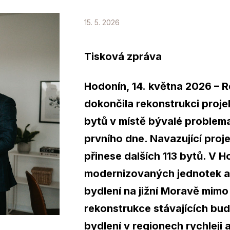
15. 5. 2026
Tisková zpráva
Hodonín, 14. května 2026 – Re
dokončila rekonstrukci proj
bytů v místě bývalé problem
prvního dne. Navazující proj
přinese dalších 113 bytů. V
modernizovaných jednotek a 
bydlení na jižní Moravě mimo
rekonstrukce stávajících bu
bydlení v regionech rychleji 