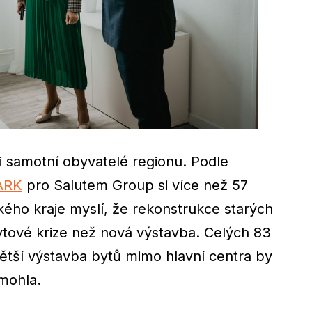
i samotní obyvatelé regionu. Podle
ARK
pro Salutem Group si více než 57
ého kraje myslí, že rekonstrukce starých
tové krize než nová výstavba. Celých 83
ětší výstavba bytů mimo hlavní centra by
 mohla.