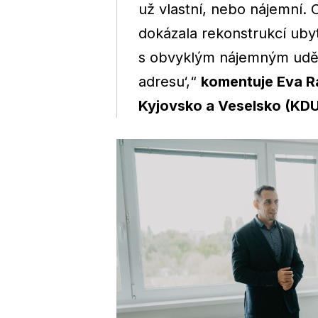
už vlastní, nebo nájemní. 
dokázala rekonstrukcí ub
s obvyklým nájemným uděl
adresu‘,“
komentuje Eva R
Kyjovsko a Veselsko (KD