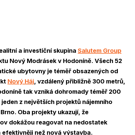
alitní a investiční skupina
Salutem Group
ektu Nový Modrásek v Hodoníně. Všech 52
atické ubytovny je téměř obsazených od
ekt
Nový Háj
, vzdálený přibližně 300 metrů,
 Hodoníně tak vzniká dohromady téměř 200
jeden z největších projektů nájemního
 Brno. Oba projekty ukazují, že
dov dokážou reagovat na nedostatek
a efektivněji než nová výstavba.