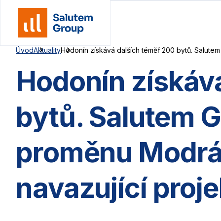
Skip
to
content
Úvod
Aktuality
Hodonín získává dalších téměř 200 bytů. Salutem
Hodonín získáv
bytů. Salutem G
proměnu Modrás
navazující proj