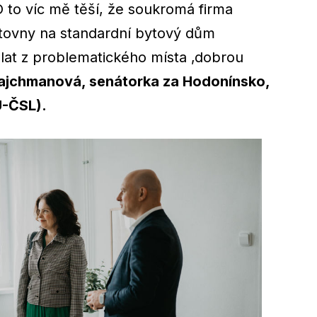
O to víc mě těší, že soukromá firma
ytovny na standardní bytový dům
at z problematického místa ‚dobrou
ajchmanová, senátorka za Hodonínsko,
U-ČSL).