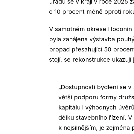
úřadu se v kraji v roce 2025 
o 10 procent méně oproti rok
V samotném okrese Hodonín je
byla zahájena výstavba pouhý
propad přesahující 50 procen
stojí, se rekonstrukce ukazují
„Dostupností bydlení se v
větší podporu formy družs
kapitálu i výhodných úvěrů
délku stavebního řízení. 
k nejsilnějším, je zejména 