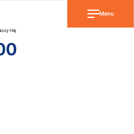
Menu
Nový Háj
200