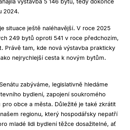
zahájila výstavba 5 146 bytů, tedy dokonce
u 2024.
 situace ještě naléhavější. V roce 2025
ch 249 bytů oproti 541 v roce předchozím,
t. Právě tam, kde nová výstavba prakticky
 jako nejrychlejší cesta k novým bytům.
 Senátu zabýváme, legislativně hledáme
tevního bydlení, zapojení soukromého
 pro obce a města. Důležité je také zkrátit
V našem regionu, který hospodářsky nepatří
pro mladé lidi bydlení těžce dosažitelné, ať