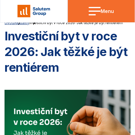
Skip
to
Menu
content
Úvod
Aktuality
Investiční byt v roce 2026: Jak těžké je být rentiérem
Investiční byt v roce
2026: Jak těžké je být
rentiérem