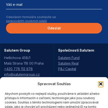
Váš e-mail
Odesláním formuláře souhlasíte se
zpracováním osobních údajů
Odeslat
Salutem Group
Společnosti Salutem
Hellichova 458/1
Salutem Fund
Malá Strana 118 00 Praha
Salutem Real
+420 778 112 978
P&J Capital
info@salutemgroup.cz
Spravovat Souhlas
Aktuality
Projekty Salutem
Abychom poskytli co nejlepší služby, používáme k ukládání a/nebo
Kariéra
Údolí Rejhotice
přístupu k informacím o zařízení, technologie jako jsou soubory
Pro partnery
cookies. Souhlas s těmito technologiemi nám umožní zpracovávat
Pod Vyhlídkou
Strategie
údaje, jako je chování při procházení nebo jedinečná ID na tomto