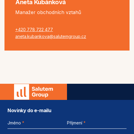
Aneta Kubánková
Manažer obchodních vztahů
+420 778 722 477
aneta.kubankova@salutemgroup.cz
Novinky do e-mailu
Jméno
*
Příjmení
*