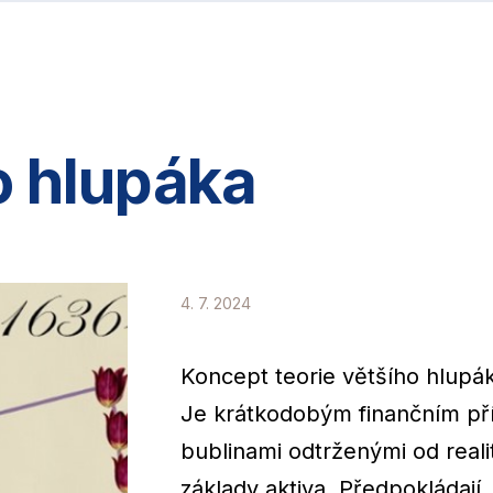
o hlupáka
4. 7. 2024
Koncept teorie většího hlupák
Je krátkodobým finančním př
bublinami odtrženými od realit
základy aktiva. Předpokládají