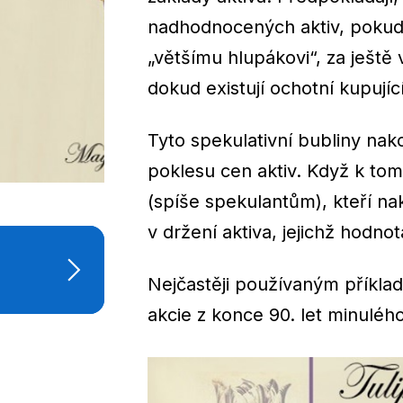
nadhodnocených aktiv, pokud 
„většímu hlupákovi“, za ještě 
dokud existují ochotní kupující
Tyto spekulativní bubliny na
poklesu cen aktiv. Když k tom
(spíše spekulantům), kteří n
v držení aktiva, jejichž hodnota
Nejčastěji používaným příkla
akcie z konce 90. let minulého