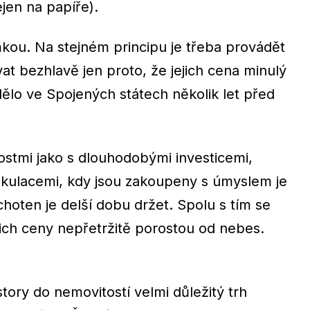
jen na papíře).
mkou. Na stejném principu je třeba provádět
vat bezhlavě jen proto, že jejich cena minulý
dělo ve Spojených státech několik let před
ostmi jako s dlouhodobými investicemi,
pekulacemi, kdy jsou zakoupeny s úmyslem je
choten je delší dobu držet. Spolu s tím se
ejich ceny nepřetržitě porostou od nebes.
tory do nemovitostí velmi důležitý trh