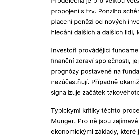
Prodělečná je pro velkou větš
propojení s tzv. Ponziho sché
placeni penězi od nových inves
hledání dalších a dalších lidí, k
Investoři provádějící fundam
finanční zdraví společnosti, j
prognózy postavené na fundam
nezúčastňují. Případně okamži
signalizuje začátek takového
Typickými kritiky těchto proce
Munger. Pro ně jsou zajímavé 
ekonomickými základy, které