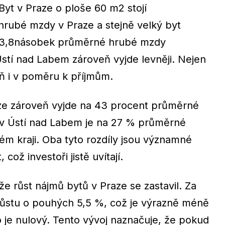
Byt v Praze o ploše 60 m2 stojí
rubé mzdy v Praze a stejně velký byt
e 3,8násobek průměrné hrubé mzdy
Ústí nad Labem zároveň vyjde levněji. Nejen
eň i v poměru k příjmům.
e zároveň vyjde na 43 procent průměrné
 v Ústí nad Labem je na 27 % průměrné
m kraji. Oba tyto rozdíly jsou významné
ož investoři jistě uvítají.
že růst nájmů bytů v Praze se zastavil. Za
árůstu o pouhých 5,5 %, což je výrazně méně
ho je nulový. Tento vývoj naznačuje, že pokud