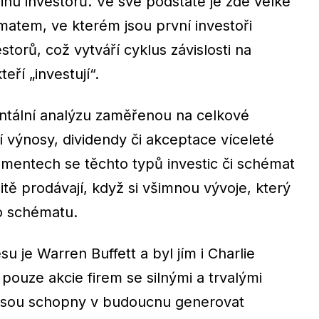
inu investorů. Ve své podstatě je zde velké
matem, ve kterém jsou první investoři
torů, což vytváří cyklus závislosti na
teří „investují“.
entální analýzu zaměřenou na celkové
ejí výnosy, dividendy či akceptace víceleté
entech se těchto typů investic či schémat
tě prodávají, když si všimnou vývoje, který
to schématu.
su je Warren Buffett a byl jím i Charlie
pouze akcie firem se silnými a trvalými
 jsou schopny v budoucnu generovat