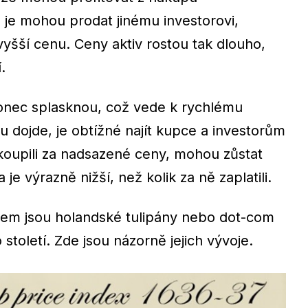
je mohou prodat jinému investorovi,
vyšší cenu. Ceny aktiv rostou tak dlouho,
.
konec splasknou, což vede k rychlému
u dojde, je obtížné najít kupce a investorům
akoupili za nadsazené ceny, mohou zůstat
 je výrazně nižší, než kolik za ně zaplatili.
dem jsou holandské tulipány nebo dot-com
 století. Zde jsou názorně jejich vývoje.