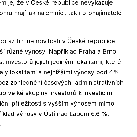
em je, že v České republice nevykazuje
omu mají jak nájemníci, tak i pronajímatelé
potaz trh nemovitostí v České republice
áší různé výnosy. Například Praha a Brno,
t investorů jejich jediným lokalitami, které
aly lokalitami s nejnižšími výnosy pod 4%
 bez zohlednění časových, administrativních
up velké skupiny investorů k investicím
tiční příležitosti s vyšším výnosem mimo
říklad výnosy v Ústí nad Labem 6,6 %,
.