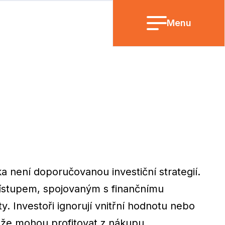
Menu
a není doporučovanou investiční strategií.
ístupem, spojovaným s finančnímu
y. Investoři ignorují vnitřní hodnotu nebo
, že mohou profitovat z nákupu