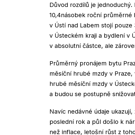
Důvod rozdílů je jednoduchý. 
10,4násobek roční průměrné h
v Ústí nad Labem stojí pouz
v Ústeckém kraji a bydlení v 
v absolutní částce, ale zárov
Průměrný pronájem bytu Praz
měsíční hrubé mzdy v Praze,
hrubé měsíční mzdy v Ústecké
a budou se postupně snižovat, c
Navíc nedávné údaje ukazují, 
poslední rok a půl došlo k n
než inflace, letošní růst z to