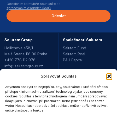
Odesláním formuláře souhlasíte se
zpracováním osobních údajů
Odeslat
Salutem Group
Společnosti Salutem
Hellichova 458/1
Salutem Fund
Malá Strana 118 00 Praha
Salutem Real
+420 778 112 978
P&J Capital
info@salutemgroup.cz
Spravovat Souhlas
Aktuality
Projekty Salutem
Abychom poskytli co nejlepší služby, používáme k ukládání a/nebo
Kariéra
Údolí Rejhotice
přístupu k informacím o zařízení, technologie jako jsou soubory
Pro partnery
cookies. Souhlas s těmito technologiemi nám umožní zpracovávat
Pod Vyhlídkou
Strategie
údaje, jako je chování při procházení nebo jedinečná ID na tomto
Moravská Třebová
webu. Nesouhlas nebo odvolání souhlasu může nepříznivě ovlivnit
Ke stažení
Purkyňova Ústí
určité vlastnosti a funkce.
Kontakty
areál Loštice