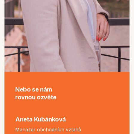
Nebo se nám
rovnou ozvěte
Aneta Kubánková
Manažer obchodních vztahů