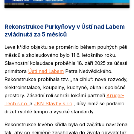
Rekonstrukce Purkyňovy v Ústí nad Labem
zvládnutá za 5 měsíců
Levé křídlo objektu se proměnilo během pouhých pěti
měsíců a zkolaudováno bylo 11.6. letošního roku.
Slavnostní kolaudace proběhla 18. září 2025 za účasti
primátora
Ústí nad Labem
Petra Nedvědického.
Rekonstrukce probíhala tzv. „na cihlu“: nové rozvody,
elektroinstalace, koupelny, kuchyně, okna i společné
prostory. Zásadní roli sehráli lokální partneři
Krüger-
Tech s.r.o.
a
JKN Stavby s.r.o
., díky nimž se podařilo
držet rychlé tempo a vysoké standardy.
Rekonstrukce levého křídla byla od začátku navržena
tak, aby co nejméně zasahovala do života obyvatel již