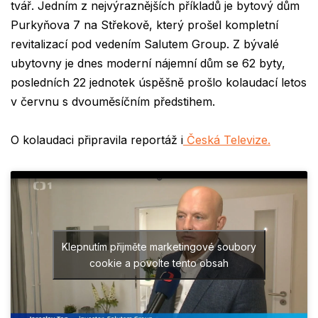
tvář. Jedním z nejvýraznějších příkladů je bytový dům
Purkyňova 7 na Střekově, který prošel kompletní
revitalizací pod vedením Salutem Group. Z bývalé
ubytovny je dnes moderní nájemní dům se 62 byty,
posledních 22 jednotek úspěšně prošlo kolaudací letos
v červnu s dvouměsíčním předstihem.
O kolaudaci připravila reportáž i
Česká Televize.
Klepnutím přijměte marketingové soubory
cookie a povolte tento obsah