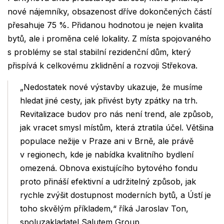
nové nájemníky, obsazenost dříve dokončených částí
přesahuje 75 %. Přidanou hodnotou je nejen kvalita
bytů, ale i proměna celé lokality. Z místa spojovaného
s problémy se stal stabilní rezidenční dům, který
přispívá k celkovému zklidnění a rozvoji Střekova.
„Nedostatek nové výstavby ukazuje, že musíme
hledat jiné cesty, jak přivést byty zpátky na trh.
Revitalizace budov pro nás není trend, ale způsob,
jak vracet smysl místům, která ztratila účel. Většina
populace nežije v Praze ani v Brně, ale právě
v regionech, kde je nabídka kvalitního bydlení
omezená. Obnova existujícího bytového fondu
proto přináší efektivní a udržitelný způsob, jak
rychle zvýšit dostupnost moderních bytů, a Ústí je
toho skvělým příkladem,“ říká Jaroslav Ton,
spoluzakladatel Salutem Group.