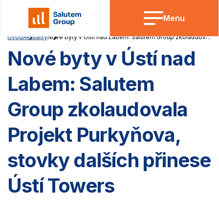
Skip
to
Menu
content
Úvod
Aktuality
Nové byty v Ústí nad Labem: Salutem Group zkolaudovala Projekt Purkyňova, stovky dalších přinese Ústí Towers
Nové byty v Ústí nad
Labem: Salutem
Group zkolaudovala
Projekt Purkyňova,
stovky dalších přinese
Ústí Towers