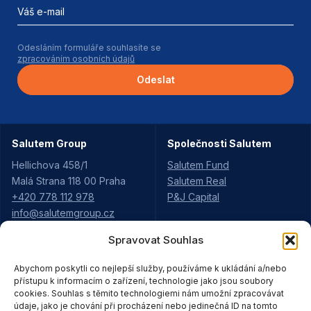
Váš e-mail
Odesláním formuláře souhlasíte se
zpracováním osobních údajů
Odeslat
Salutem Group
Společnosti Salutem
Hellichova 458/1
Salutem Fund
Malá Strana 118 00 Praha
Salutem Real
+420 778 112 978
P&J Capital
info@salutemgroup.cz
Spravovat Souhlas
Aktuality
Projekty Salutem
Abychom poskytli co nejlepší služby, používáme k ukládání a/nebo
Kariéra
Údolí Rejhotice
přístupu k informacím o zařízení, technologie jako jsou soubory
Pro partnery
cookies. Souhlas s těmito technologiemi nám umožní zpracovávat
Pod Vyhlídkou
Strategie
údaje, jako je chování při procházení nebo jedinečná ID na tomto