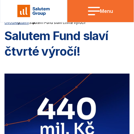
Skip
to
Menu
content
Úvod
Aktuality
Salutem Fund slaví čtvrté výročí!
Salutem Fund slaví
čtvrté výročí!