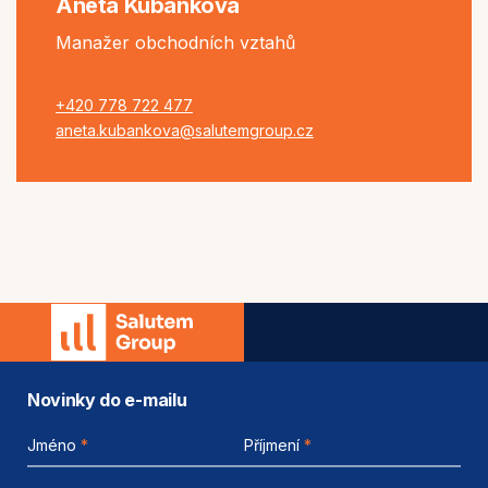
Aneta Kubánková
Manažer obchodních vztahů
+420 778 722 477
aneta.kubankova@salutemgroup.cz
Novinky do e-mailu
Jméno
*
Příjmení
*