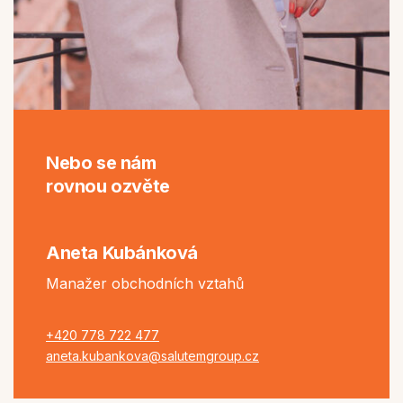
Nebo se nám
rovnou ozvěte
Aneta Kubánková
Manažer obchodních vztahů
+420 778 722 477
aneta.kubankova@salutemgroup.cz