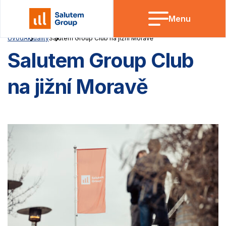
Skip
to
Menu
content
Úvod
Aktuality
Salutem Group Club na jižní Moravě
Salutem Group Club
na jižní Moravě