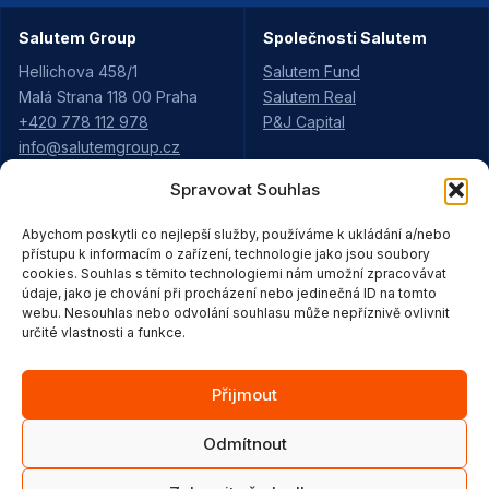
Salutem Group
Společnosti Salutem
Hellichova 458/1
Salutem Fund
Malá Strana 118 00 Praha
Salutem Real
+420 778 112 978
P&J Capital
info@salutemgroup.cz
Spravovat Souhlas
Aktuality
Projekty Salutem
Abychom poskytli co nejlepší služby, používáme k ukládání a/nebo
Kariéra
Údolí Rejhotice
přístupu k informacím o zařízení, technologie jako jsou soubory
Pro partnery
cookies. Souhlas s těmito technologiemi nám umožní zpracovávat
Pod Vyhlídkou
Strategie
údaje, jako je chování při procházení nebo jedinečná ID na tomto
Moravská Třebová
webu. Nesouhlas nebo odvolání souhlasu může nepříznivě ovlivnit
Ke stažení
Purkyňova Ústí
určité vlastnosti a funkce.
Kontakty
areál Loštice
areál Vitareal
Přijmout
Odmítnout
Copyright © 2026